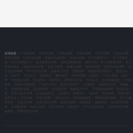
友情链接：
中华书画网
中国书法网
中国油画网
书画交易网
艺术传播网
民俗文化网
刺绣文化网
VI设计知识网
校园文化建设网
企业培训网
学习力教育中心
中小学教育
网
学习力训练中心
旅游风景名胜网
城市品牌建设网
家长学院
学习力教育智库
学习
型城市建设
域名投资知识网
意志力教育
健康生活网
营销策划网
世界民间故事网
世
界童话故事网
中小学生作文网
余建祥工作室
思维训练
家庭教育顶层设计
爱情文化
网
玩中学
笑话大王
科技前沿
趣味地理
中国书画网
思维谷
中华人物谱
高考
季
中国茶文化网
作文评论
天赋车站
西湖风景文化
艺术起点
艺术收藏投资
中华武
术网
收藏证书查询网
广告设计知识
教育趋势研究
八卦晚报
天赋教育研究
天赋邂
逅
中国酒文化网
宝宝成长网
中国瓷器网
雕塑设计艺术
中国民间故事网
珠宝文化
网
世界儿童文学网
文玩收藏投资
宝岛期刊
教育百科
致富经
时尚休闲
风雅中国
时尚文化
贝壳书画
中国兰花网
演讲与口才
现代家庭教育
网络营销传播网
学习力教
育研究
中国文学网
中国儿童文学网
国学文化网
成语辞典
健康百科
文化艺术传播
网
幸福教育网
戏曲文化网
茶艺文化网
幸福智库
学习力训练知识
世界休闲文化网
趣搜搜
世界民俗文化网