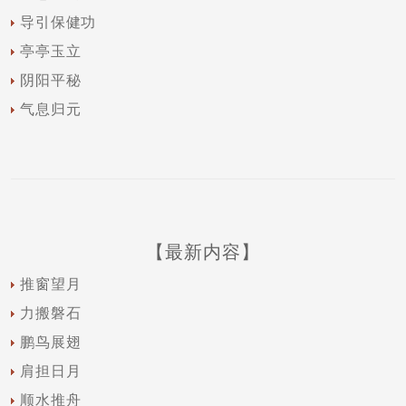
导引保健功
亭亭玉立
阴阳平秘
气息归元
【最新内容】
推窗望月
力搬磐石
鹏鸟展翅
肩担日月
顺水推舟