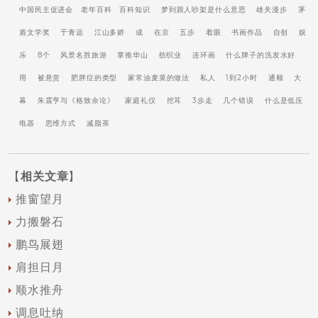
中国民主促进会
老年百科
百科知识
梦到跟人吵架是什么意思
雄关漫步
茅
盾文学奖
于青远
江山多娇
成
在京
五步
着眼
书画作品
自创
娱
乐
8个
风景名胜旅游
掌推华山
纺织业
连环画
什么牌子的洗发水好
用
被悬赏
肥胖症的类型
家常油麦菜的做法
私人
1到2小时
通顺
大
幕
朱震亨与《格致余论》
家庭礼仪
挖耳
3步走
几个错误
什么是低压
电器
思维方式
减脂茶
【
相关文章
】
推窗望月
力搬磐石
鹏鸟展翅
肩担日月
顺水推舟
调息吐纳