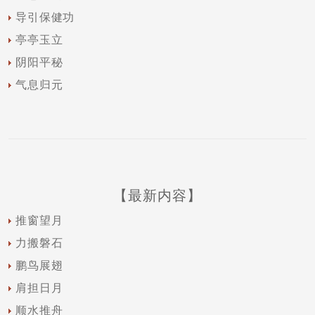
导引保健功
亭亭玉立
阴阳平秘
气息归元
【最新内容】
推窗望月
力搬磐石
鹏鸟展翅
肩担日月
顺水推舟