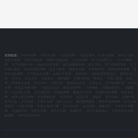
友情链接：
中华书画网
中国书法网
中国油画网
书画交易网
艺术传播网
民俗文化网
刺绣文化网
VI设计知识网
校园文化建设网
企业培训网
学习力教育中心
中小学教育
网
学习力训练中心
旅游风景名胜网
城市品牌建设网
家长学院
学习力教育智库
学习
型城市建设
域名投资知识网
意志力教育
健康生活网
营销策划网
世界民间故事网
世
界童话故事网
中小学生作文网
余建祥工作室
思维训练
家庭教育顶层设计
爱情文化
网
玩中学
笑话大王
科技前沿
趣味地理
中国书画网
思维谷
中华人物谱
高考
季
中国茶文化网
作文评论
天赋车站
西湖风景文化
艺术起点
艺术收藏投资
中华武
术网
收藏证书查询网
广告设计知识
教育趋势研究
八卦晚报
天赋教育研究
天赋邂
逅
中国酒文化网
宝宝成长网
中国瓷器网
雕塑设计艺术
中国民间故事网
珠宝文化
网
世界儿童文学网
文玩收藏投资
宝岛期刊
教育百科
致富经
时尚休闲
风雅中国
时尚文化
贝壳书画
中国兰花网
演讲与口才
现代家庭教育
网络营销传播网
学习力教
育研究
中国文学网
中国儿童文学网
国学文化网
成语辞典
健康百科
文化艺术传播
网
幸福教育网
戏曲文化网
茶艺文化网
幸福智库
学习力训练知识
世界休闲文化网
趣搜搜
世界民俗文化网