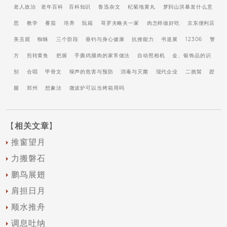
老人政治
老年百科
百科知识
鲁迅杂文
杞菊地黄丸
梦到山洪暴发什么意
思
教学
番茄
培养
阮籍
哥罗夫略夫一家
肉怎样做好吃
京东便利店
美丑观
蜘蛛
三个阶段
垂钓与身心健康
抗挫能力
书道展
12306
警
方
煎转黄鱼
把握
手撕鸡脯肉的家常做法
自动照相机
金、银饰品的识
别
合唱
甲骨文
噪声的危害与预防
消毒与灭菌
现代企业
二挑髯
蹬
腿
郑州
想象法
微波炉可以当烤箱用吗
【
相关文章
】
推窗望月
力搬磐石
鹏鸟展翅
肩担日月
顺水推舟
调息吐纳