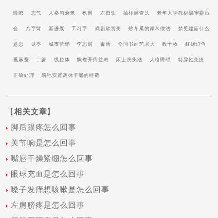
蟑螂
志气
人格与衰老
氛围
左归饮
抽样调查法
老年大学教材编审委员
会
八字髯
新进展
工习字
戏剧欣赏美
炒冬瓜的家常做法
梦见建庙什么
意思
龙亭
城市营销
李思训
毒药
全国书画艺术大
数十枚
红绿灯鱼
蓖麻蚕
二篆
线粒体
胸襟开阔益寿
床上洗头法
人格障碍
特异性免疫
正确处理
易地安置离休干部的经费
【
相关文章
】
脚后跟疼怎么回事
关节响是怎么回事
嘴唇干燥紧绷怎么回事
眼球充血是怎么回事
嗓子发痒想咳嗽是怎么回事
左肩膀疼是怎么回事