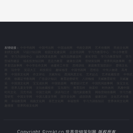
友情链接：
中华书画网
中国书法网
中国油画网
书画交易网
艺术传播网
民俗文化网
刺绣文化网
VI设计知识网
校园文化建设网
企业培训网
学习力教育中心
中小学教育
网
学习力训练中心
旅游风景名胜网
城市品牌建设网
家长学院
学习力教育智库
学习
型城市建设
域名投资知识网
意志力教育
健康生活网
营销策划网
世界民间故事网
世
界童话故事网
中小学生作文网
余建祥工作室
思维训练
家庭教育顶层设计
爱情文化
网
玩中学
笑话大王
科技前沿
趣味地理
中国书画网
思维谷
中华人物谱
高考
季
中国茶文化网
作文评论
天赋车站
西湖风景文化
艺术起点
艺术收藏投资
中华武
术网
收藏证书查询网
广告设计知识
教育趋势研究
八卦晚报
天赋教育研究
天赋邂
逅
中国酒文化网
宝宝成长网
中国瓷器网
雕塑设计艺术
中国民间故事网
珠宝文化
网
世界儿童文学网
文玩收藏投资
宝岛期刊
教育百科
致富经
时尚休闲
风雅中国
时尚文化
贝壳书画
中国兰花网
演讲与口才
现代家庭教育
网络营销传播网
学习力教
育研究
中国文学网
中国儿童文学网
国学文化网
成语辞典
健康百科
文化艺术传播
网
幸福教育网
戏曲文化网
茶艺文化网
幸福智库
学习力训练知识
世界休闲文化网
趣搜搜
世界民俗文化网
Copyright ©
zmkt.cn
世界营销策划网
版权所有